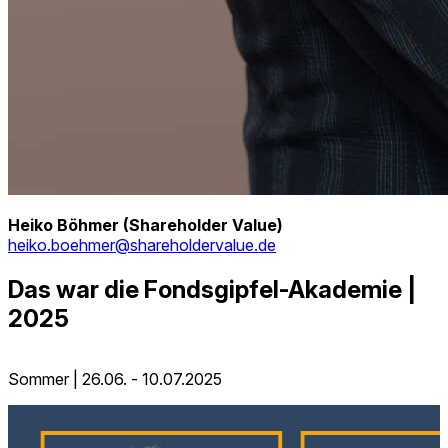
Heiko Böhmer
(Shareholder Value)
heiko.boehmer@shareholdervalue.de
Das war die Fondsgipfel-Akademie |
2025
Sommer | 26.06. - 10.07.2025
F